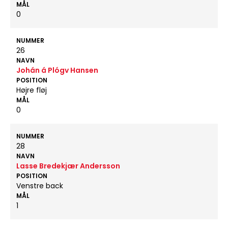
MÅL
0
NUMMER
26
NAVN
Johán á Plógv Hansen
POSITION
Højre fløj
MÅL
0
NUMMER
28
NAVN
Lasse Bredekjær Andersson
POSITION
Venstre back
MÅL
1