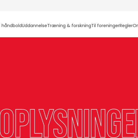
l håndbold
Uddannelse
Træning & forskning
Til foreninger
Regler
O
oplysninge