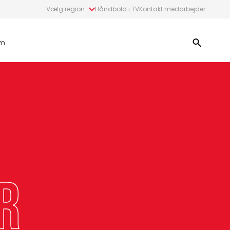
Vælg region
Håndbold i TV
Kontakt medarbejder
m
r