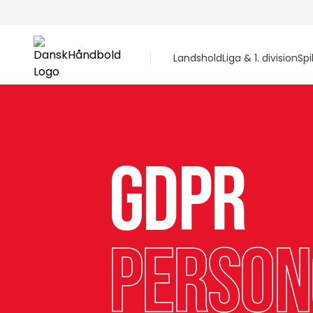
Landshold
Liga & 1. division
Spi
GDPR
Person