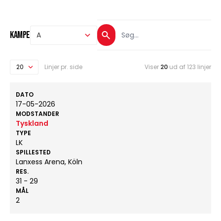
Kampe
Linjer pr. side
Viser
20
ud af 123 linjer
DATO
17-05-2026
MODSTANDER
Tyskland
TYPE
LK
SPILLESTED
Lanxess Arena, Köln
RES.
31 - 29
MÅL
2