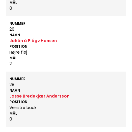
MÅL
0
NUMMER
26
NAVN
Johán á Plógv Hansen
POSITION
Højre fløj
MÅL
2
NUMMER
28
NAVN
Lasse Bredekjær Andersson
POSITION
Venstre back
MÅL
0