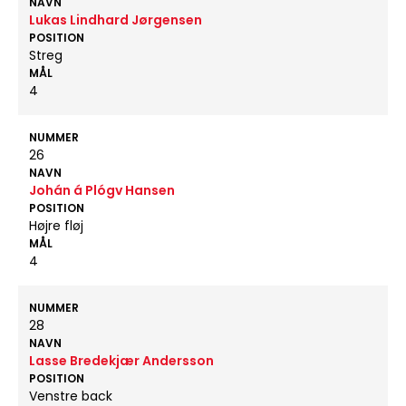
NAVN
Lukas Lindhard Jørgensen
POSITION
Streg
MÅL
4
NUMMER
26
NAVN
Johán á Plógv Hansen
POSITION
Højre fløj
MÅL
4
NUMMER
28
NAVN
Lasse Bredekjær Andersson
POSITION
Venstre back