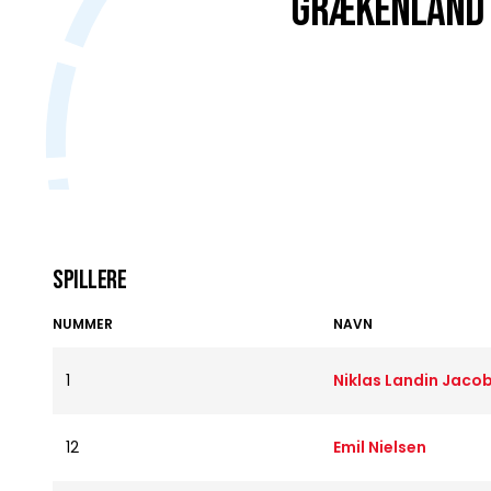
Grækenland
Spillere
NUMMER
NAVN
1
Niklas Landin Jaco
12
Emil Nielsen