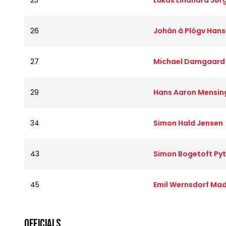
25
Lukas Lindhard Jør
26
Johán á Plógv Han
27
Michael Damgaard
29
Hans Aaron Mensin
34
Simon Hald Jensen
43
Simon Bogetoft Pyt
45
Emil Wernsdorf Ma
OFFICIALS