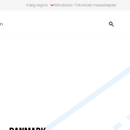
Vælg region
Håndbold i TV
Kontakt medarbejder
m