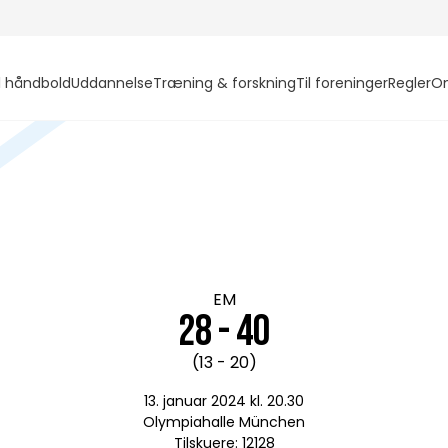
l håndbold
Uddannelse
Træning & forskning
Til foreninger
Regler
O
EM
28 - 40
(13 - 20)
13. januar 2024 kl. 20.30
Olympiahalle München
Tilskuere: 12128