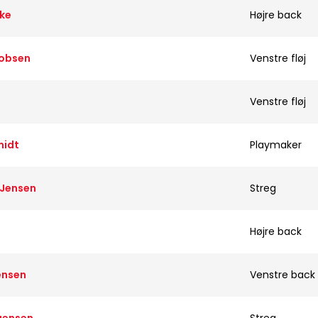
kke
Højre back
cobsen
Venstre fløj
Venstre fløj
midt
Playmaker
 Jensen
Streg
Højre back
ensen
Venstre back