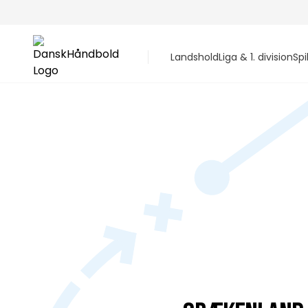
Landshold
Liga & 1. division
Spi