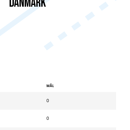
DANMARK
MÅL
0
0