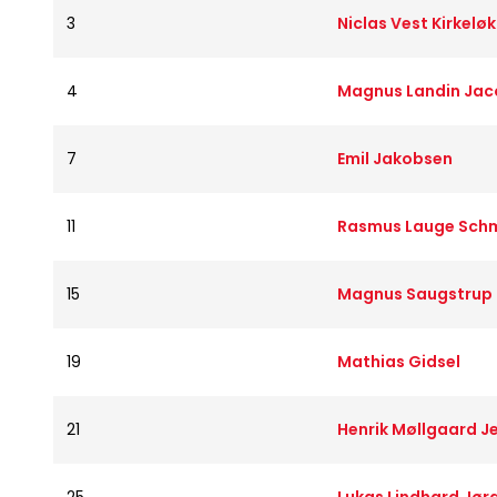
3
Niclas Vest Kirkelø
4
Magnus Landin Ja
7
Emil Jakobsen
11
Rasmus Lauge Sch
15
Magnus Saugstrup
19
Mathias Gidsel
21
Henrik Møllgaard J