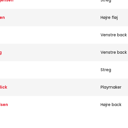
gensen
Streg
sen
Højre fløj
Venstre back
g
Venstre back
Streg
lick
Playmaker
dsen
Højre back