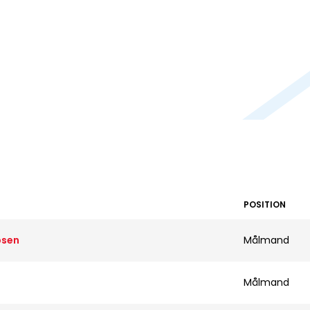
POSITION
bsen
Målmand
Målmand