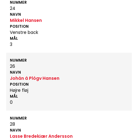
NUMMER
24
NAVN
Mikkel Hansen
POSITION
Venstre back
MÅL
3
NUMMER
26
NAVN
Johán á Plógv Hansen
POSITION
Højre fløj
MÅL
0
NUMMER
28
NAVN
Lasse Bredekjær Andersson