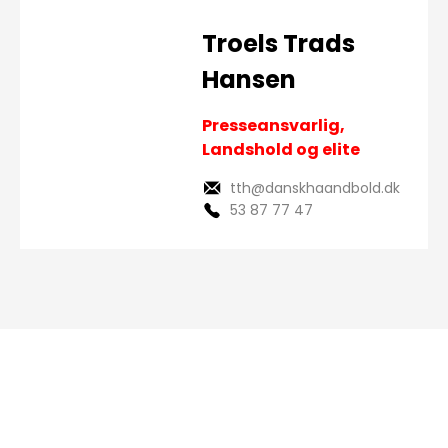
Troels Trads
Hansen
Presseansvarlig,
Landshold og elite
tth@danskhaandbold.dk
53 87 77 47