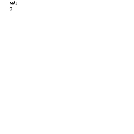
MÅL
0