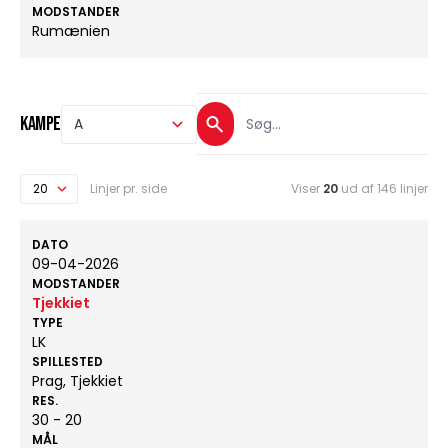
MODSTANDER
Rumænien
Kampe
Linjer pr. side
Viser
20
ud af 146 linjer
DATO
09-04-2026
MODSTANDER
Tjekkiet
TYPE
LK
SPILLESTED
Prag, Tjekkiet
RES.
30 - 20
MÅL