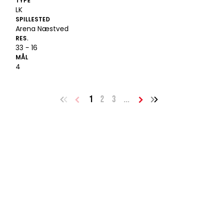
TYPE
LK
SPILLESTED
Arena Næstved
RES.
33 - 16
MÅL
4
1
2
3
...