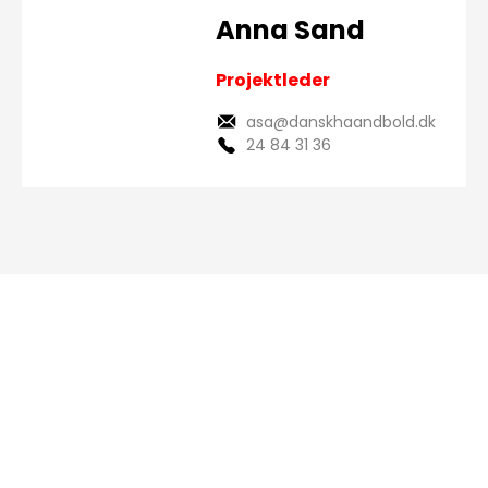
Anna Sand
Projektleder
asa@danskhaandbold.dk
24 84 31 36