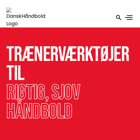
Trænerværktøjer
til
Rigtig, sjov
håndbold