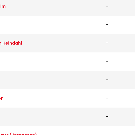
olm
-
-
n Heindahl
-
-
-
en
-
-