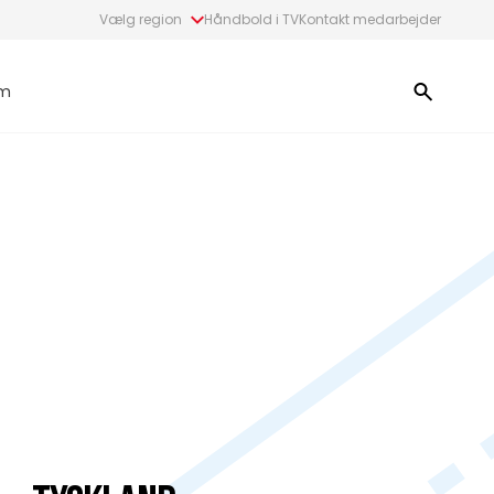
Vælg region
Håndbold i TV
Kontakt medarbejder
m