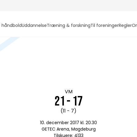
l håndbold
Uddannelse
Træning & forskning
Til foreninger
Regler
O
VM
21 - 17
(11 - 7)
10. december 2017 kl. 20.30
GETEC Arena, Magdeburg
Tilskuere: 4133