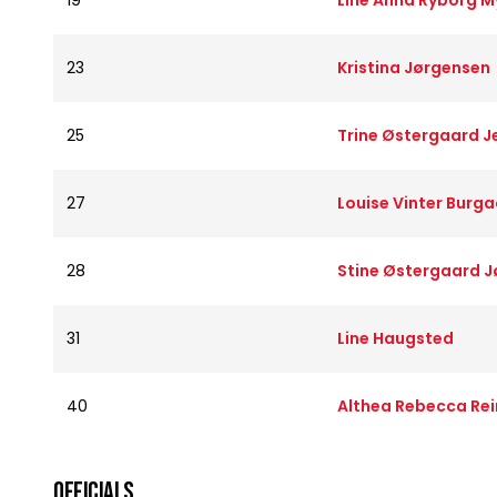
19
Line Anna Ryborg M
23
Kristina Jørgensen
25
Trine Østergaard J
27
Louise Vinter Burg
28
Stine Østergaard 
31
Line Haugsted
40
Althea Rebecca Re
OFFICIALS