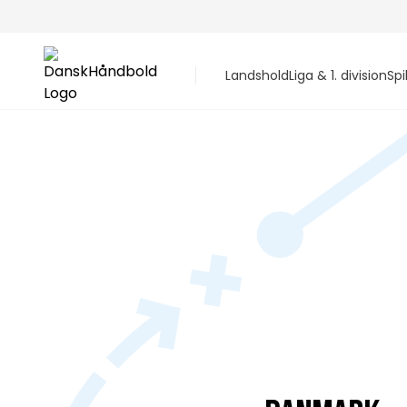
Landshold
Liga & 1. division
Spi