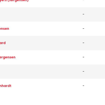
yers (Jørgensen)
-
-
ensen
-
aard
-
Jørgensen
-
-
inhardt
-