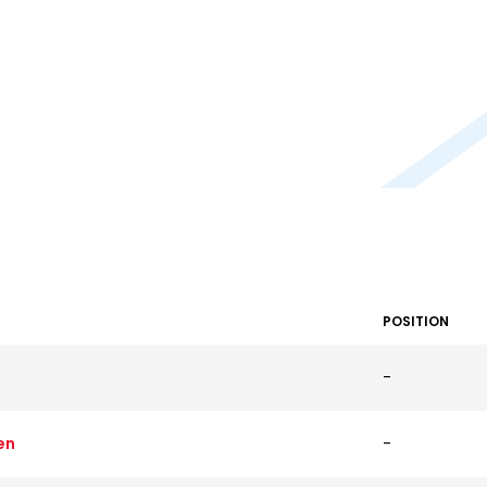
POSITION
-
en
-