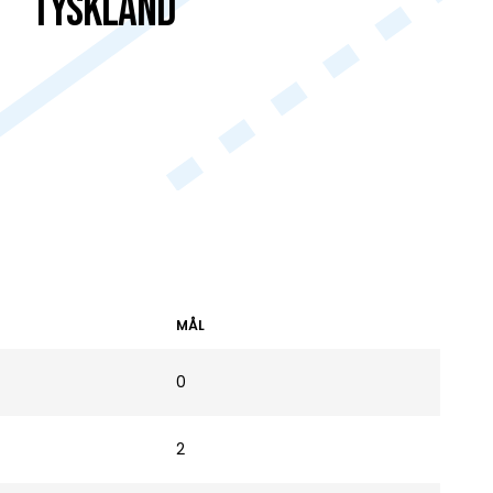
Tyskland
MÅL
0
2