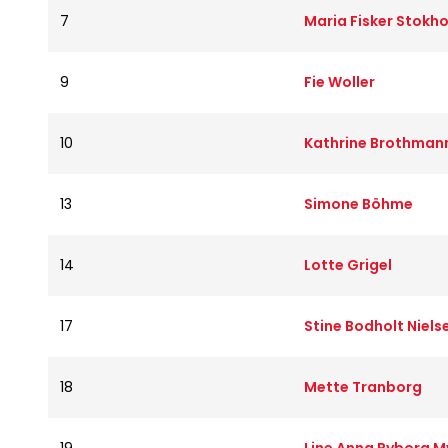
7
Maria Fisker Stokh
9
Fie Woller
10
Kathrine Brothman
13
Simone Böhme
14
Lotte Grigel
17
Stine Bodholt Niels
18
Mette Tranborg