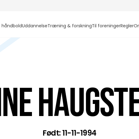
l håndbold
Uddannelse
Træning & forskning
Til foreninger
Regler
O
ine Haugst
Født: 11-11-1994