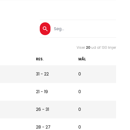
Viser
20
ud af 130 linjer
RES.
MÅL
31 - 22
0
21 - 19
0
26 - 31
0
28 - 27
0