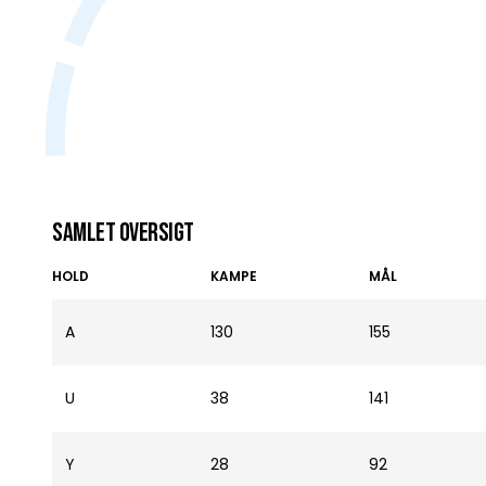
Samlet oversigt
HOLD
KAMPE
MÅL
A
130
155
U
38
141
Y
28
92