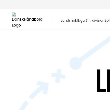
Landshold
Liga & 1. division
Spi
L