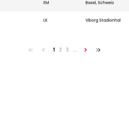
EM
Basel, Schweiz
LK
Viborg Stadionhal
1
2
3
...