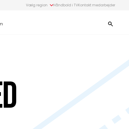
Vælg region
Håndbold i TV
Kontakt medarbejder
m
ed