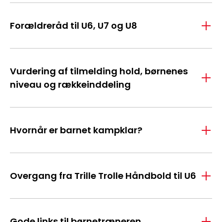
Forældreråd til U6, U7 og U8
Vurdering af tilmelding hold, børnenes
niveau og rækkeinddeling
Hvornår er barnet kampklar?
Overgang fra Trille Trolle Håndbold til U6
Gode links til børnetræneren