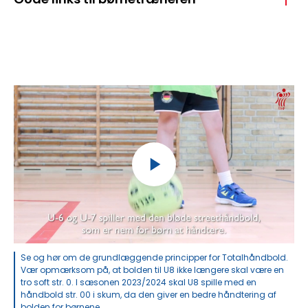
Se og hør om de grundlæggende principper for Totalhåndbold.
Vær opmærksom på, at bolden til U8 ikke længere skal være en
tro soft str. 0. I sæsonen 2023/2024 skal U8 spille med en
håndbold str. 00 i skum, da den giver en bedre håndtering af
bolden for børnene.