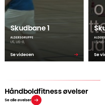
Skudbane 1
Sk
ALDERSGRUPPE
ALDER
U5,
U6-8,
U5,
U6-
Se videoen
Se v
Håndboldfitness øvelser
Se alle øvelser