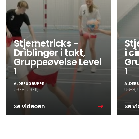
Stjernetricks -
Stj
Driblinger i takt,
i ci
Gruppeøvelse Level
Gru
1
1
ALDERSGRUPPE
ALDER
U6-8,
U9-11,
U6-8,
Se videoen
Se v