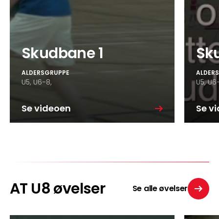
Skudbane 1
Sk
ALDERSGRUPPE
ALDER
U5,
U6-8,
U5,
U6-
Se videoen
Se v
AT U8 øvelser
Se alle øvelser