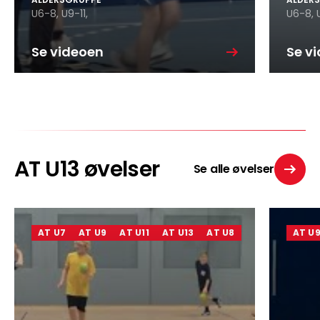
U6-8,
U9-11,
U6-8,
Se videoen
Se v
AT U13 øvelser
Se alle øvelser
AT U7
AT U9
AT U11
AT U13
AT U8
AT U