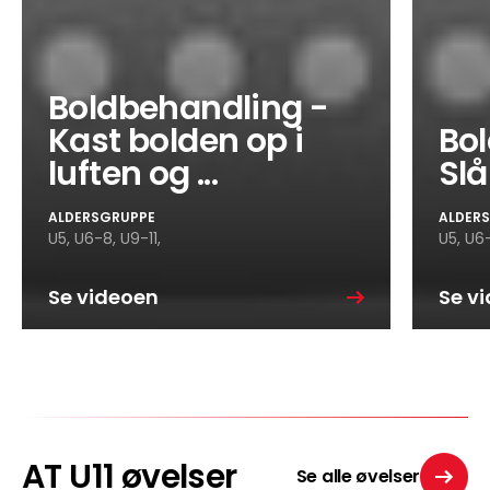
Boldbehandling -
Kast bolden op i
Bo
luften og ...
Slå
ALDERSGRUPPE
ALDER
U5,
U6-8,
U9-11,
U5,
U6-
Se videoen
Se v
AT U11 øvelser
Se alle øvelser