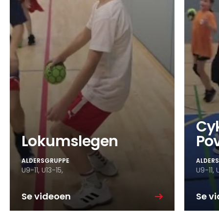
Cy
Lokumslegen
Pov
ALDERSGRUPPE
ALDER
U9-11,
U13-15,
U9-11,
U
Se videoen
Se v