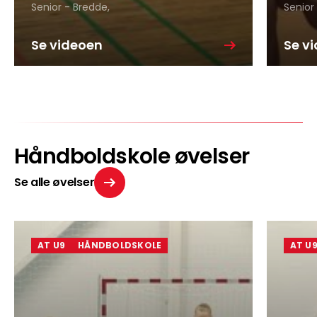
Senior - Bredde,
Senior
Se videoen
Se v
Håndboldskole øvelser
Se alle øvelser
AT U9
HÅNDBOLDSKOLE
AT U