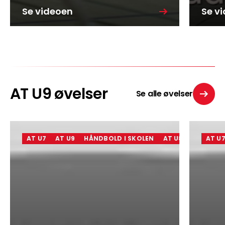
Se videoen
Se v
AT U9 øvelser
Se alle øvelser
AT U7
AT U9
HÅNDBOLD I SKOLEN
AT U8
AT U