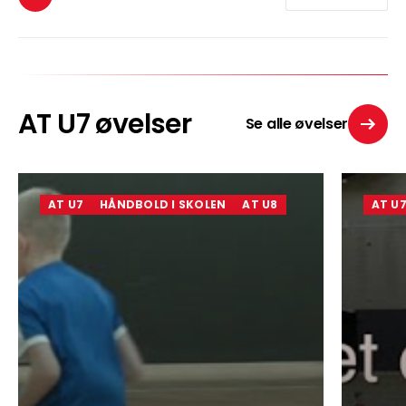
AT U7 øvelser
Se alle øvelser
AT U7
HÅNDBOLD I SKOLEN
AT U8
AT U