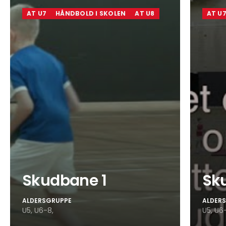
AT U7
HÅNDBOLD I SKOLEN
AT U8
AT U
Skudbane 1
Sk
ALDERSGRUPPE
ALDER
U5,
U6-8,
U5,
U6-