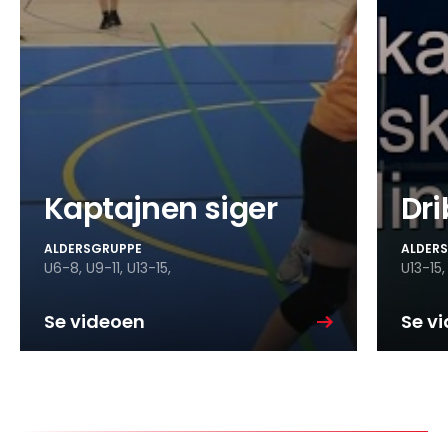
Kaptajnen siger
Dri
ALDERSGRUPPE
ALDER
U6-8,
U9-11,
U13-15,
U13-15
Se videoen
Se v