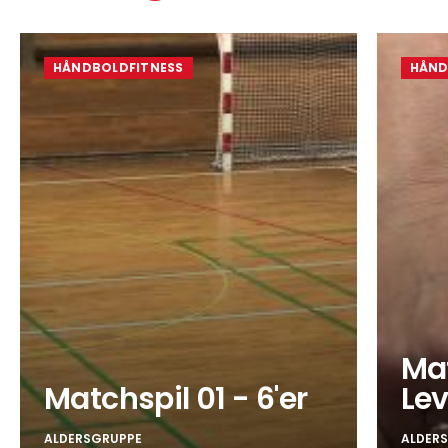
HÅNDBOLDFITNESS
HÅND
Mat
Matchspil 01 - 6'er
Lev
ALDERSGRUPPE
ALDER