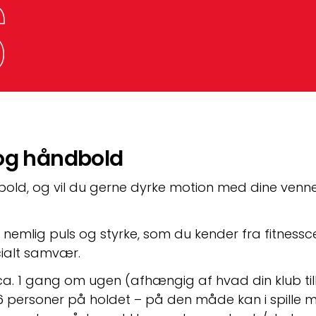
s
 og håndbold
old, og vil du gerne dyrke motion med dine venner?
emlig puls og styrke, som du kender fra fitnessc
ialt samvær.
. 1 gang om ugen (afhængig af hvad din klub tilby
personer på holdet – på den måde kan i spille min