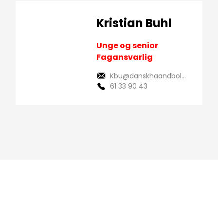
Kristian Buhl
Unge og senior
Fagansvarlig
Kbu@danskhaandbold.dk
61 33 90 43