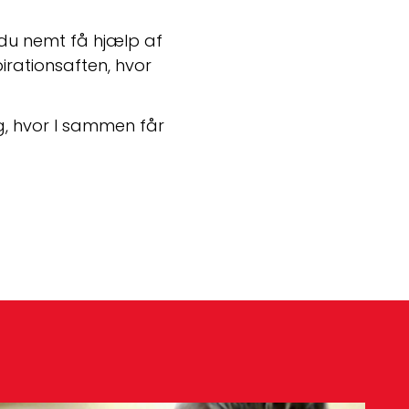
 du nemt få hjælp af 
irationsaften, hvor 
, hvor I sammen får 