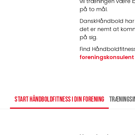
vil træningen være b
på to mål.
DanskHåndbold har m
det er nemt at komm
på sig.
Find Håndboldfitness
foreningskonsulent 
Start Håndboldfitness i din forening
Træningsi