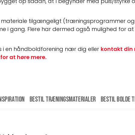
ygget op sådan, at I begynder med puls/styrke og 
ateriale tilgængeligt (træningsprogrammer og t
e i gang. Flere har dermed også mulighed for at 
 i en håndboldforening nær dig eller 
kontakt din
for at høre mere.
nspiration
Bestil træningsmaterialer
Bestil bolde 