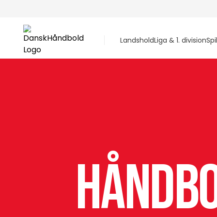
Landshold
Liga & 1. division
Spi
Håndb