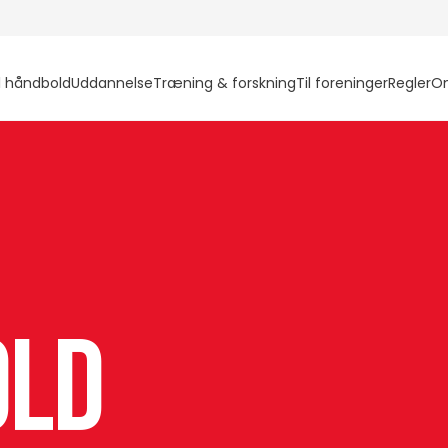
l håndbold
Uddannelse
Træning & forskning
Til foreninger
Regler
O
old