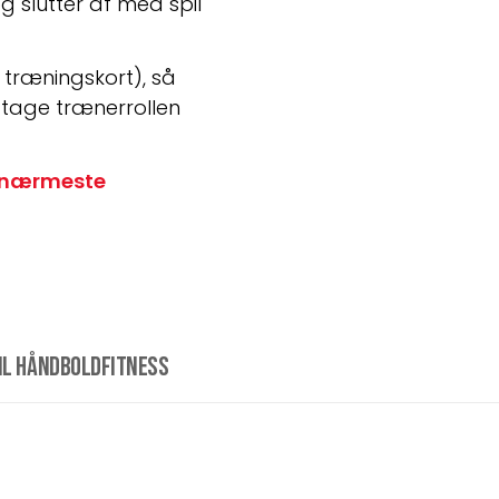
slutter af med spil 
ræningskort), så 
tage trænerrollen 
 nærmeste 
til Håndboldfitness