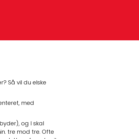
 Så vil du elske 
enteret, med 
der), og I skal 
. tre mod tre. Ofte 