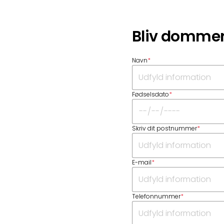
Bliv domme
Navn
*
Fødselsdato
*
Skriv dit postnummer
*
E-mail
*
Telefonnummer
*