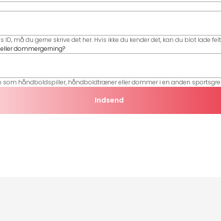
ID, må du gerne skrive det her. Hvis ikke du kender det, kan du blot lade felt
 eller dommergerning?
ten som håndboldspiller, håndboldtræner eller dommer i en anden sportsgre
Indsend