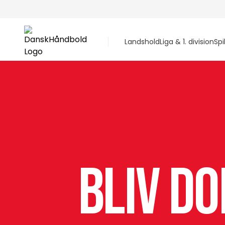
Landshold
Liga & 1. division
Spi
Bliv d