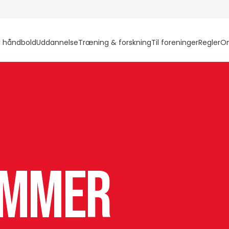
l håndbold
Uddannelse
Træning & forskning
Til foreninger
Regler
O
ommer