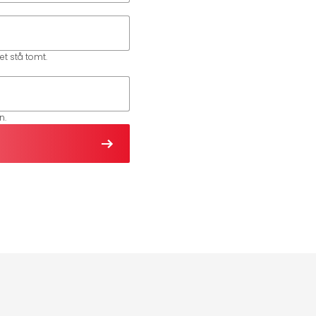
et stå tomt.
n.