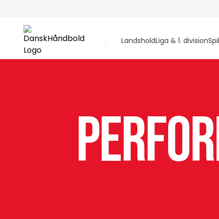
Landshold
Liga & 1. division
Spi
Perfor