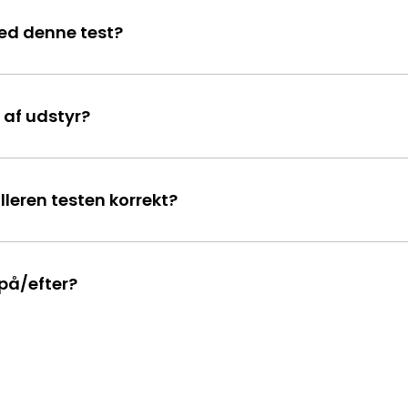
ed denne test?
 af udstyr?
lleren testen korrekt?
på/efter?