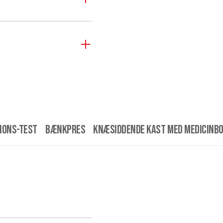
tions-test
Bænkpres
Knæsiddende kast med medicinb