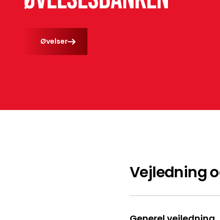
Øvelser
Vejledning 
Generel vejledning