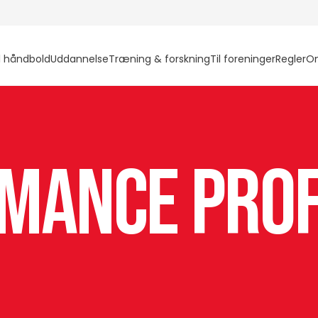
l håndbold
Uddannelse
Træning & forskning
Til foreninger
Regler
O
mance prof