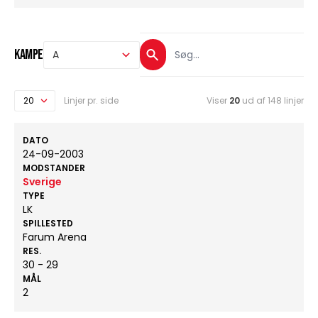
Kampe
Linjer pr. side
Viser
20
ud af 148 linjer
DATO
24-09-2003
MODSTANDER
Sverige
TYPE
LK
SPILLESTED
Farum Arena
RES.
30 - 29
MÅL
2