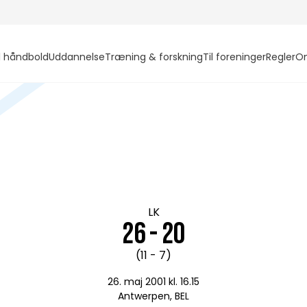
l håndbold
Uddannelse
Træning & forskning
Til foreninger
Regler
O
LK
26 - 20
(11 - 7)
26. maj 2001 kl. 16.15
Antwerpen, BEL