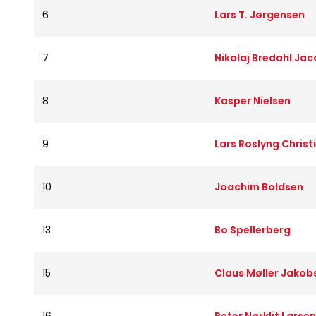
6
Lars T. Jørgensen
7
Nikolaj Bredahl Ja
8
Kasper Nielsen
9
Lars Roslyng Christ
10
Joachim Boldsen
13
Bo Spellerberg
15
Claus Møller Jakob