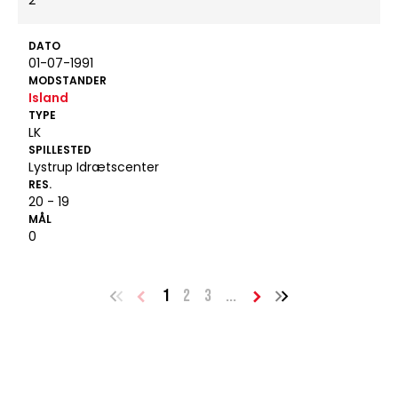
2
DATO
01-07-1991
MODSTANDER
Island
TYPE
LK
SPILLESTED
Lystrup Idrætscenter
RES.
20 - 19
MÅL
0
1
2
3
...