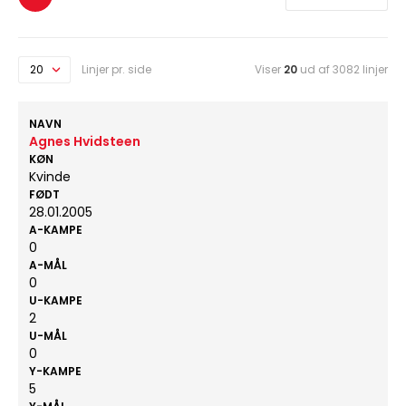
Linjer pr. side
Viser
20
ud af 3082 linjer
NAVN
Agnes Hvidsteen
KØN
Kvinde
FØDT
28.01.2005
A-KAMPE
0
A-MÅL
0
U-KAMPE
2
U-MÅL
0
Y-KAMPE
5