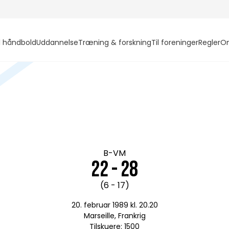
l håndbold
Uddannelse
Træning & forskning
Til foreninger
Regler
O
B-VM
22 - 28
(6 - 17)
20. februar 1989 kl. 20.20
Marseille, Frankrig
Tilskuere: 1500