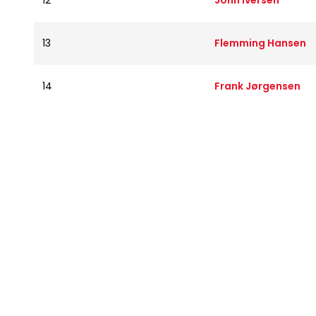
12
John Iversen
13
Flemming Hansen
14
Frank Jørgensen