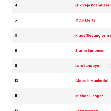
4
Erik Veje Rasmusse
5
Otto Mertz
6
Klaus Sletting Jens
8
Bjarne Simonsen
9
Lars Lundbye
10
Claus B. Munkedal
11
Michael Fenger