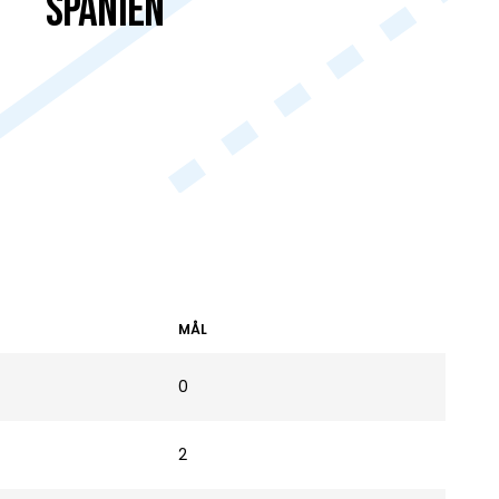
Spanien
MÅL
0
2