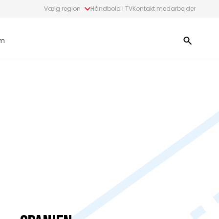
Vælg region
Håndbold i TV
Kontakt medarbejder
m