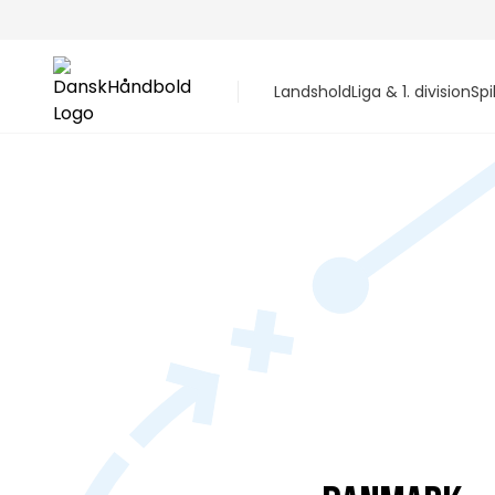
Landshold
Liga & 1. division
Spi