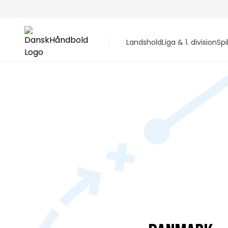
Landshold
Liga & 1. division
Spi