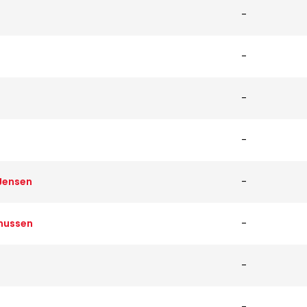
-
-
-
-
Jensen
-
nussen
-
-