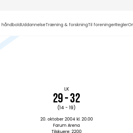
l håndbold
Uddannelse
Træning & forskning
Til foreninger
Regler
O
LK
29 - 32
(14 - 19)
20. oktober 2004 kl. 20.00
Farum Arena
Tilskuere: 2200