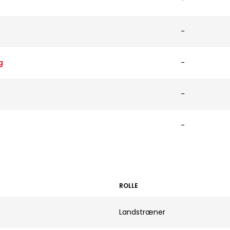
-
-
g
-
-
-
ROLLE
Landstræner