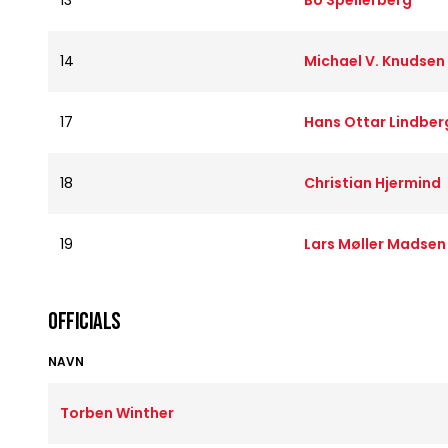
13
Bo Spellerberg
14
Michael V. Knudsen
17
Hans Ottar Lindber
18
Christian Hjermind
19
Lars Møller Madsen
OFFICIALS
NAVN
Torben Winther