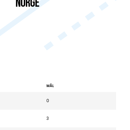
Norge
MÅL
0
3