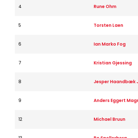
4
Rune Ohm
5
Torsten Laen
6
Ian Marko Fog
7
Kristian Gjessing
8
Jesper Haandbæk 
9
Anders Eggert Mag
12
Michael Bruun