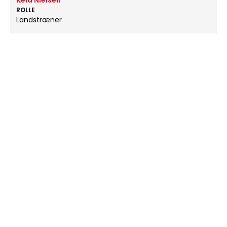
Keld Nielsen
ROLLE
Landstræner