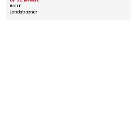
Ulf Schefvert
ROLLE
Landstræner