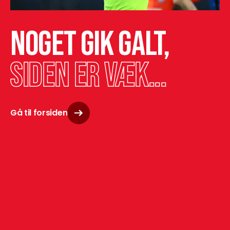
Noget gik galt,
siden er væk...
Gå til forsiden