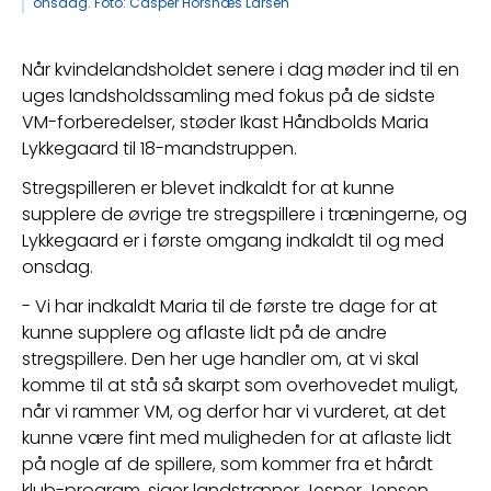
onsdag. Foto: Casper Horsnæs Larsen
Når kvindelandsholdet senere i dag møder ind til en 
uges landsholdssamling med fokus på de sidste 
VM-forberedelser, støder Ikast Håndbolds Maria 
Lykkegaard til 18-mandstruppen.
Stregspilleren er blevet indkaldt for at kunne 
supplere de øvrige tre stregspillere i træningerne, og 
Lykkegaard er i første omgang indkaldt til og med 
onsdag.
- Vi har indkaldt Maria til de første tre dage for at 
kunne supplere og aflaste lidt på de andre 
stregspillere. Den her uge handler om, at vi skal 
komme til at stå så skarpt som overhovedet muligt, 
når vi rammer VM, og derfor har vi vurderet, at det 
kunne være fint med muligheden for at aflaste lidt 
på nogle af de spillere, som kommer fra et hårdt 
klub-program, siger landstræner Jesper Jensen.