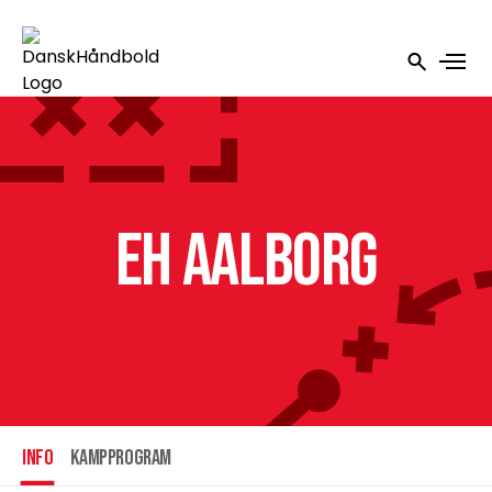
EH Aalborg
INFO
Kampprogram