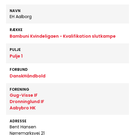
NAVN
EH Aalborg
RÆKKE
Bambuni Kvindeligaen - Kvalifikation slutkampe
PULJE
Pulje 1
FORBUND
DanskHåndbold
FORENING
Gug-Visse IF
Dronninglund IF
Aabybro HK
ADRESSE
Bent Hansen
Nørremarksvej 21