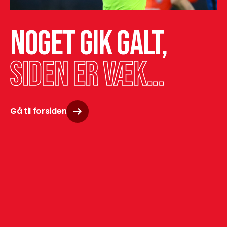
Noget gik galt,
siden er væk...
Gå til forsiden