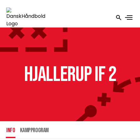
Hjallerup IF 2
INFO
Kampprogram