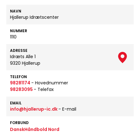
NAVN
Hjallerup Idrætscenter
NUMMER
1110
ADRESSE
Idræts Alle 1
9320 Hjallerup
TELEFON
98281174
- Hovednummer
98283095
- Telefax
EMAIL
info@hjallerup-ic.dk
- E-mail
FORBUND
DanskHåndbold Nord