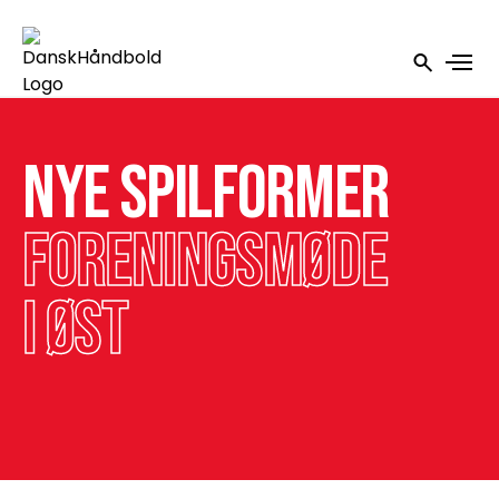
Nye spilformer
foreningsmøde
i Øst