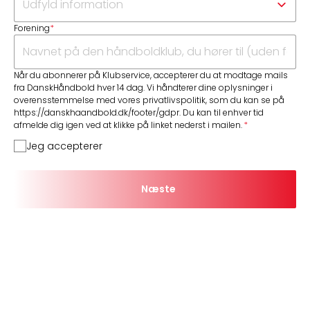
Forening
*
Når du abonnerer på Klubservice, accepterer du at modtage mails
fra DanskHåndbold hver 14 dag. Vi håndterer dine oplysninger i
overensstemmelse med vores privatlivspolitik, som du kan se på
https://danskhaandbold.dk/footer/gdpr. Du kan til enhver tid
afmelde dig igen ved at klikke på linket nederst i mailen.
Jeg accepterer
Næste