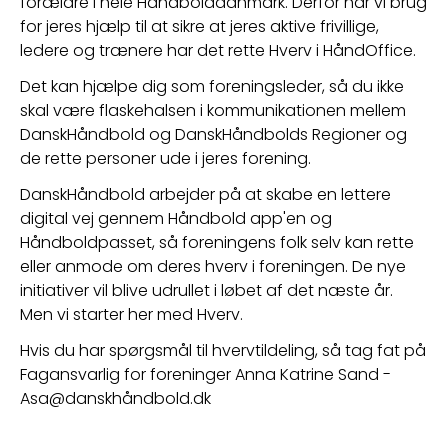
forældre i hele Håndbolddanmark. Derfor har vi brug 
for jeres hjælp til at sikre at jeres aktive frivillige, 
ledere og trænere har det rette Hverv i HåndOffice. 
Det kan hjælpe dig som foreningsleder, så du ikke 
skal være flaskehalsen i kommunikationen mellem 
DanskHåndbold og DanskHåndbolds Regioner og 
de rette personer ude i jeres forening. 
DanskHåndbold arbejder på at skabe en lettere 
digital vej gennem Håndbold app'en og 
Håndboldpasset, så foreningens folk selv kan rette 
eller anmode om deres hverv i foreningen. De nye 
initiativer vil blive udrullet i løbet af det næste år. 
Men vi starter her med Hverv. 
Hvis du har spørgsmål til hvervtildeling, så tag fat på 
Fagansvarlig for foreninger Anna Katrine Sand - 
Asa@danskhåndbold.dk