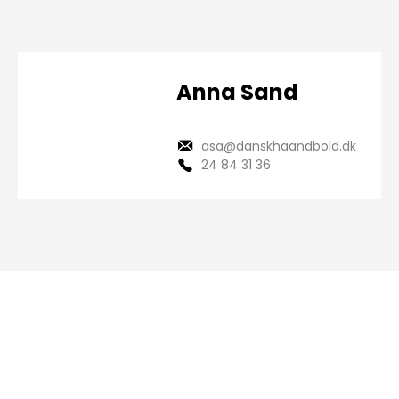
Anna Sand
asa@danskhaandbold.dk
24 84 31 36