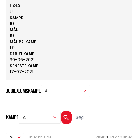
HOLD
U
KAMPE
10
MÅL
19
MÅL PR. KAMP
1.9
DEBUT KAMP
30-06-2021
SENESTE KAMP
17-07-2021
Jubilæumskampe
Kampe
Linjer pr. side
Viser
0
ud af 0 linjer