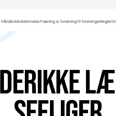
l håndbold
Uddannelse
Træning & forskning
Til foreninger
Regler
O
derikke L
Seeliger