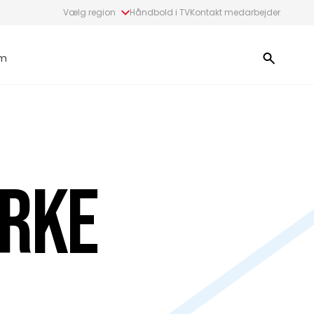
Vælg region
Håndbold i TV
Kontakt medarbejder
m
ærke