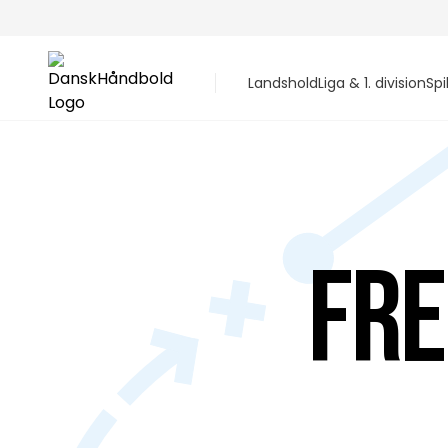
Landshold
Liga & 1. division
Spi
Fre