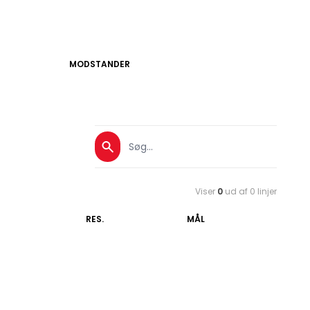
MODSTANDER
Viser
0
ud af 0 linjer
RES.
MÅL