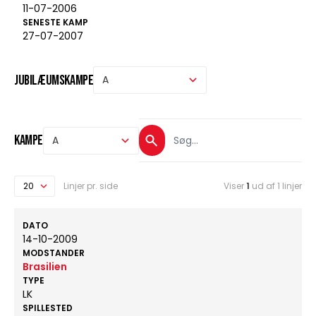
11-07-2006
SENESTE KAMP
27-07-2007
Jubilæumskampe
Kampe
Linjer pr. side
Viser
1
ud af 1 linjer
DATO
14-10-2009
MODSTANDER
Brasilien
TYPE
LK
SPILLESTED