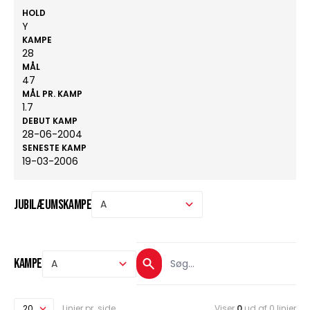
HOLD
Y
KAMPE
28
MÅL
47
MÅL PR. KAMP
1.7
DEBUT KAMP
28-06-2004
SENESTE KAMP
19-03-2006
Jubilæumskampe
Kampe
Linjer pr. side
Viser
0
ud af 0 linjer