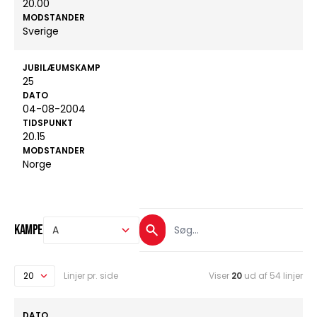
20.00
MODSTANDER
Sverige
JUBILÆUMSKAMP
25
DATO
04-08-2004
TIDSPUNKT
20.15
MODSTANDER
Norge
Kampe
Linjer pr. side
Viser
20
ud af 54 linjer
DATO