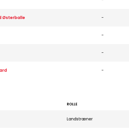
-
 Østerballe
-
-
-
aard
-
ROLLE
Landstræner