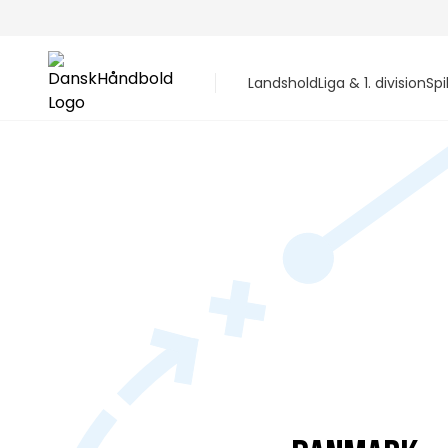
Landshold
Liga & 1. division
Spi