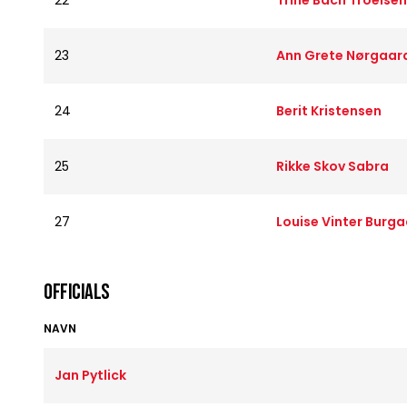
22
Trine Bach Troelsen
23
Ann Grete Nørgaard
24
Berit Kristensen
25
Rikke Skov Sabra
27
Louise Vinter Burg
OFFICIALS
NAVN
Jan Pytlick