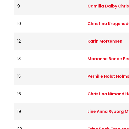
9
Camilla Dalby Chri
10
Christina Krogshed
12
Karin Mortensen
13
Marianne Bonde Pe
15
Pernille Holst Hol
16
Christina Nimand 
19
Line Anna Ryborg M