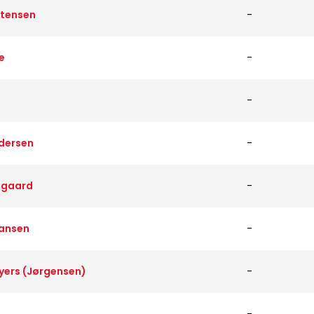
stensen
-
e
-
-
dersen
-
msgaard
-
Hansen
-
yers (Jørgensen)
-