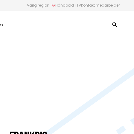
Vælg region
Håndbold i TV
Kontakt medarbejder
m