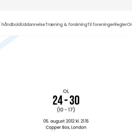
l håndbold
Uddannelse
Træning & forskning
Til foreninger
Regler
O
OL
24 - 30
(10 - 17)
05. august 2012 kl. 21.15
Copper Box, London