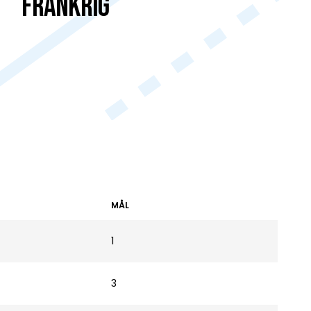
Frankrig
MÅL
1
3