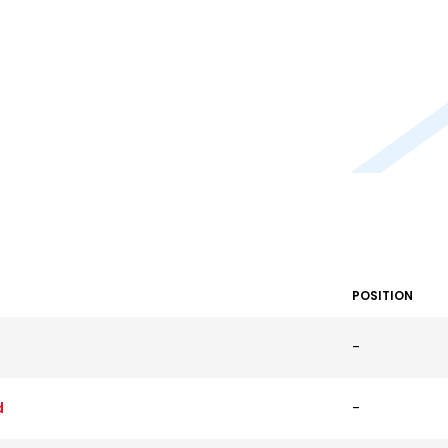
POSITION
-
d
-