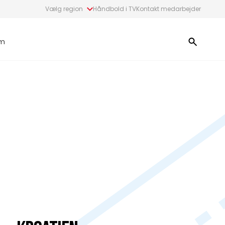
Vælg region
Håndbold i TV
Kontakt medarbejder
m