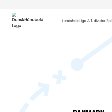
Landshold
Liga & 1. division
Spi