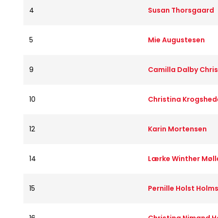
4
Susan Thorsgaard
5
Mie Augustesen
9
Camilla Dalby Chri
10
Christina Krogshed
12
Karin Mortensen
14
Lærke Winther Møll
15
Pernille Holst Hol