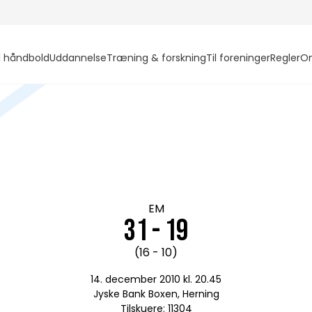
l håndbold
Uddannelse
Træning & forskning
Til foreninger
Regler
O
EM
31 - 19
(16 - 10)
14. december 2010 kl. 20.45
Jyske Bank Boxen, Herning
Tilskuere: 11304