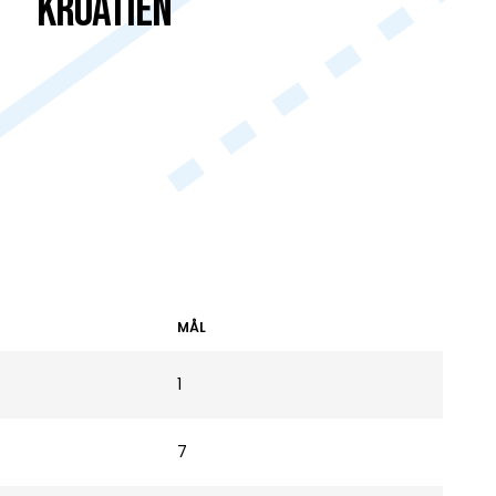
Kroatien
MÅL
1
7