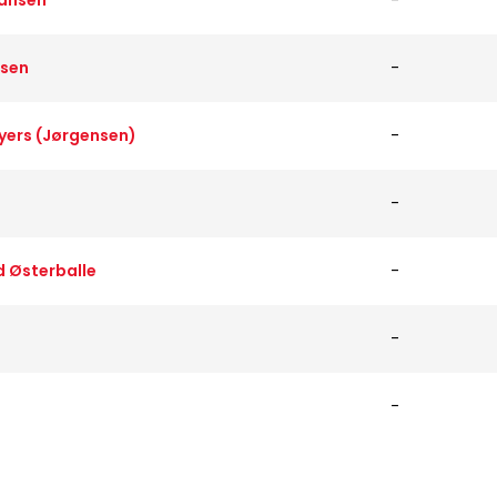
Hansen
-
rsen
-
yers (Jørgensen)
-
-
 Østerballe
-
-
-