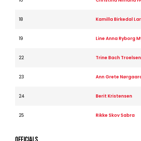
16
Christina Nimand 
18
Kamilla Birkedal La
19
Line Anna Ryborg M
22
Trine Bach Troelsen
23
Ann Grete Nørgaard
24
Berit Kristensen
25
Rikke Skov Sabra
OFFICIALS