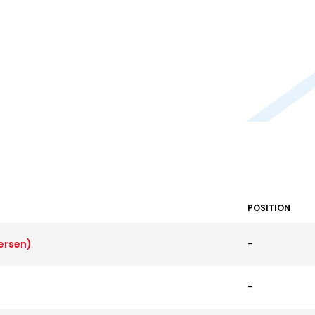
POSITION
ersen)
-
-