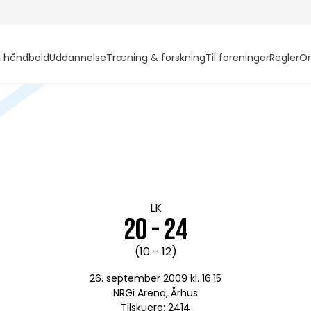
l håndbold
Uddannelse
Træning & forskning
Til foreninger
Regler
O
LK
20 - 24
(10 - 12)
26. september 2009 kl. 16.15
NRGi Arena, Århus
Tilskuere: 2414