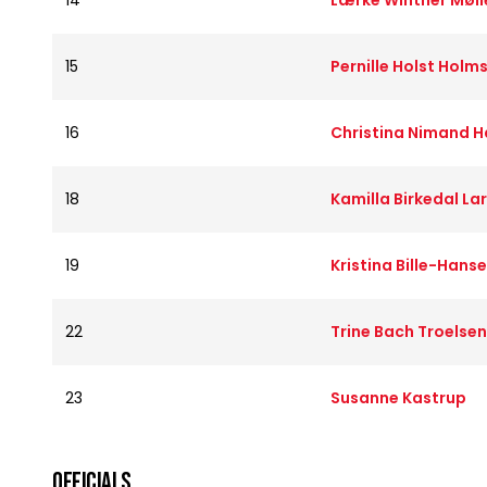
14
Lærke Winther Møll
15
Pernille Holst Hol
16
Christina Nimand 
18
Kamilla Birkedal La
19
Kristina Bille-Hans
22
Trine Bach Troelsen
23
Susanne Kastrup
OFFICIALS