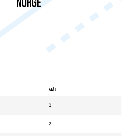
Norge
MÅL
0
2