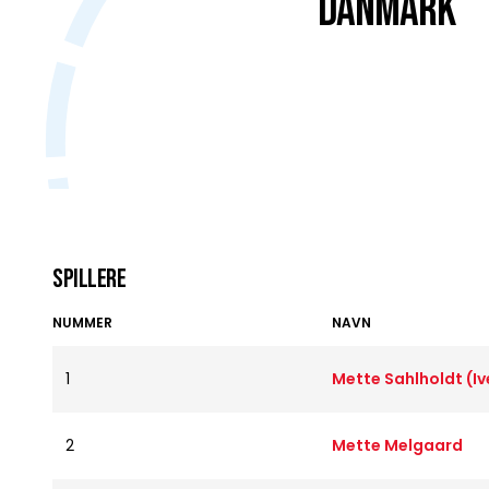
DANMARK
Spillere
NUMMER
NAVN
1
Mette Sahlholdt (Iv
2
Mette Melgaard