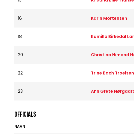
15
Kristina Bille-Hans
16
Karin Mortensen
18
Kamilla Birkedal La
20
Christina Nimand 
22
Trine Bach Troelsen
23
Ann Grete Nørgaard
OFFICIALS
NAVN