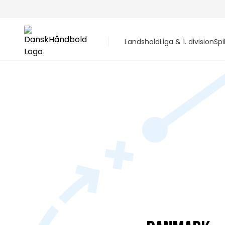
Landshold
Liga & 1. division
Spi