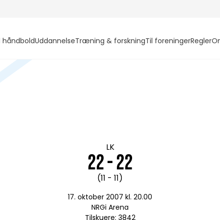
l håndbold
Uddannelse
Træning & forskning
Til foreninger
Regler
O
LK
22 - 22
(11 - 11)
17. oktober 2007 kl. 20.00
NRGi Arena
Tilskuere: 3842