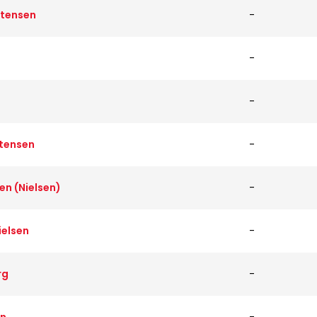
stensen
-
-
-
stensen
-
en (Nielsen)
-
ielsen
-
rg
-