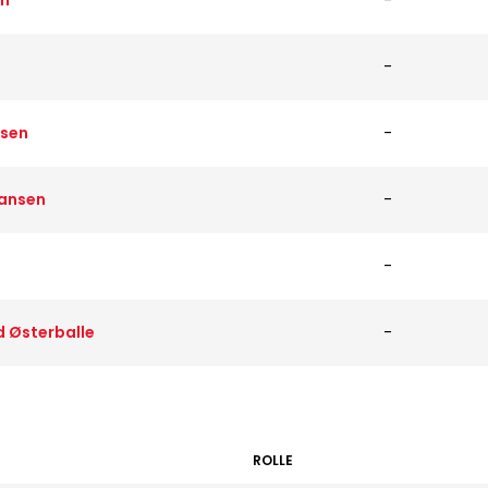
en
-
-
rsen
-
Hansen
-
-
 Østerballe
-
ROLLE