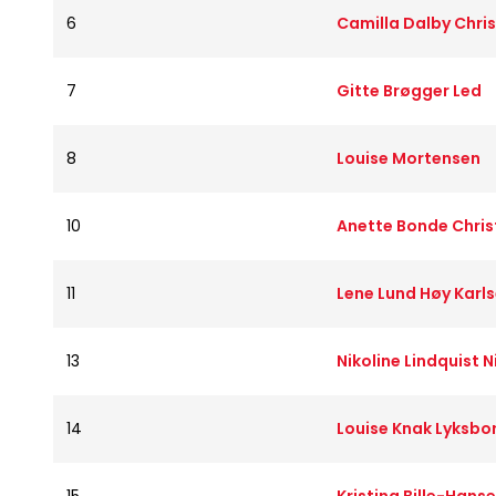
6
Camilla Dalby Chri
7
Gitte Brøgger Led
8
Louise Mortensen
10
Anette Bonde Chri
11
Lene Lund Høy Karls
13
Nikoline Lindquist N
14
Louise Knak Lyksbo