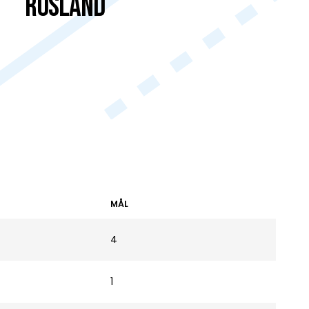
Rusland
MÅL
4
1