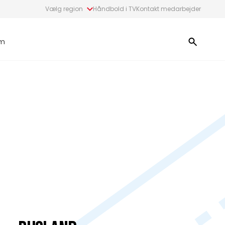
Vælg region
Håndbold i TV
Kontakt medarbejder
m