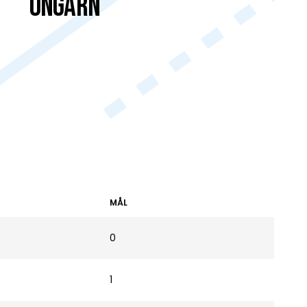
Ungarn
MÅL
0
1