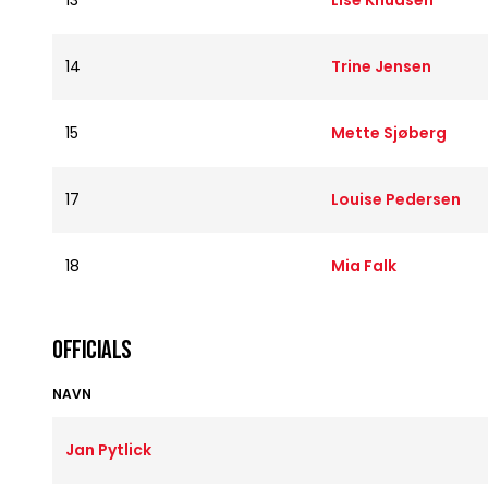
13
Lise Knudsen
14
Trine Jensen
15
Mette Sjøberg
17
Louise Pedersen
18
Mia Falk
OFFICIALS
NAVN
Jan Pytlick