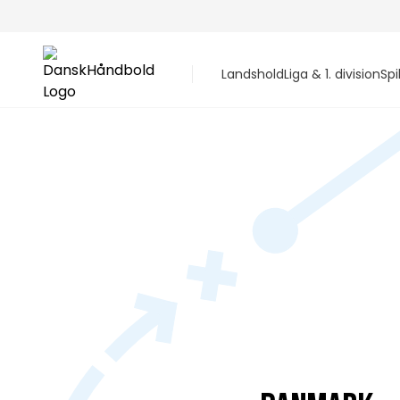
Landshold
Liga & 1. division
Spi