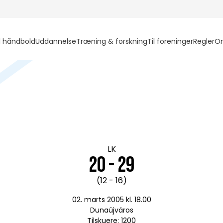
l håndbold
Uddannelse
Træning & forskning
Til foreninger
Regler
O
LK
20 - 29
(12 - 16)
02. marts 2005 kl. 18.00
Dunaújváros
Tilskuere: 1200