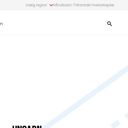
Vælg region
Håndbold i TV
Kontakt medarbejder
m