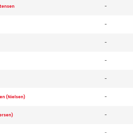
stensen
-
-
-
-
-
en (Nielsen)
-
ersen)
-