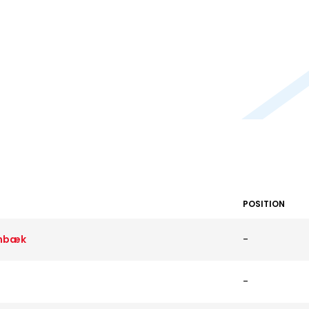
POSITION
ønbæk
-
-