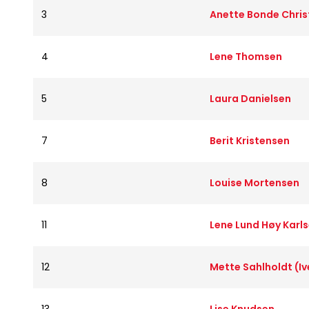
3
Anette Bonde Chri
4
Lene Thomsen
5
Laura Danielsen
7
Berit Kristensen
8
Louise Mortensen
11
Lene Lund Høy Karls
12
Mette Sahlholdt (Iv