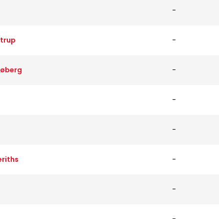
-
trup
-
Møberg
-
-
-
riths
-
-