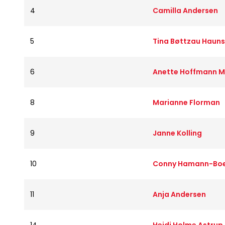
4
Camilla Andersen
5
Tina Bøttzau Hauns
6
Anette Hoffmann 
8
Marianne Florman
9
Janne Kolling
10
Conny Hamann-Boe
11
Anja Andersen