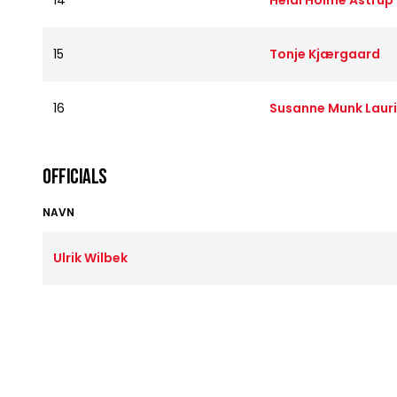
14
Heidi Holme Astrup
15
Tonje Kjærgaard
16
Susanne Munk Laur
OFFICIALS
NAVN
Ulrik Wilbek