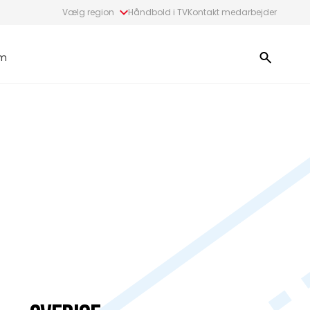
Vælg region
Håndbold i TV
Kontakt medarbejder
m