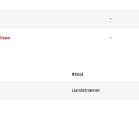
-
-
itsen
-
ROLLE
Landstræner