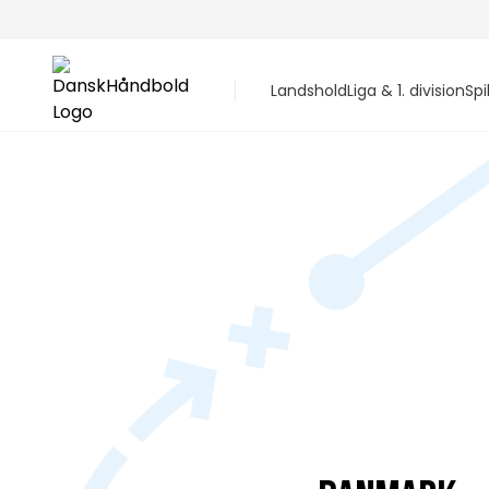
Landshold
Liga & 1. division
Spi