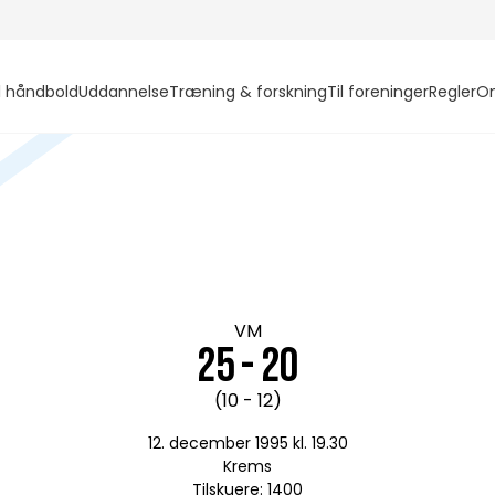
l håndbold
Uddannelse
Træning & forskning
Til foreninger
Regler
O
VM
25 - 20
(10 - 12)
12. december 1995 kl. 19.30
Krems
Tilskuere: 1400