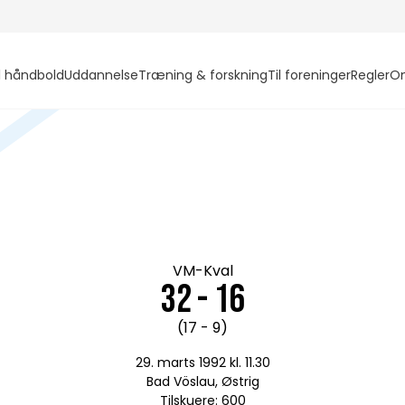
l håndbold
Uddannelse
Træning & forskning
Til foreninger
Regler
O
VM-Kval
32 - 16
(17 - 9)
29. marts 1992 kl. 11.30
Bad Vöslau, Østrig
Tilskuere: 600