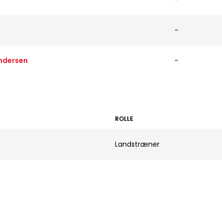
-
-
ndersen
-
ROLLE
Landstræner