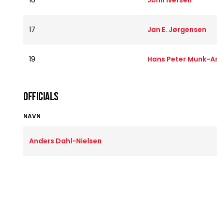
16
John Iversen
17
Jan E. Jørgensen
19
Hans Peter Munk-A
OFFICIALS
NAVN
Anders Dahl-Nielsen