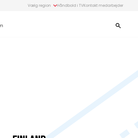
Vælg region
Håndbold i TV
Kontakt medarbejder
m