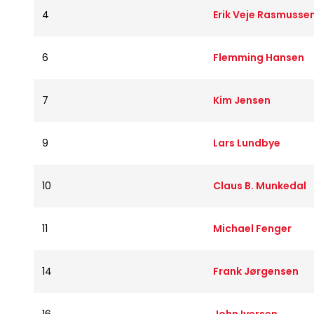
4
Erik Veje Rasmusse
6
Flemming Hansen
7
Kim Jensen
9
Lars Lundbye
10
Claus B. Munkedal
11
Michael Fenger
14
Frank Jørgensen