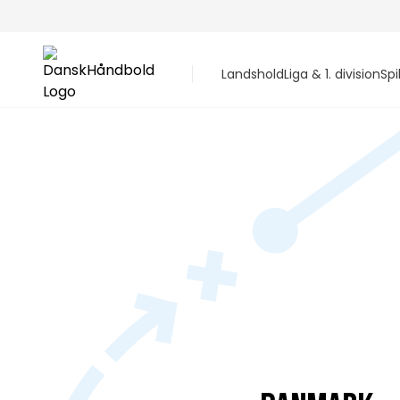
Landshold
Liga & 1. division
Spi