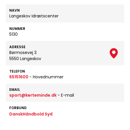
NAVN
Langeskov Idrætscenter
NUMMER
5130
ADRESSE
Børmosevej 3
5550 Langeskov
TELEFON
65151600
- Hovednummer
EMAIL
sport@kerteminde.dk
- E-mail
FORBUND
DanskHåndbold Syd