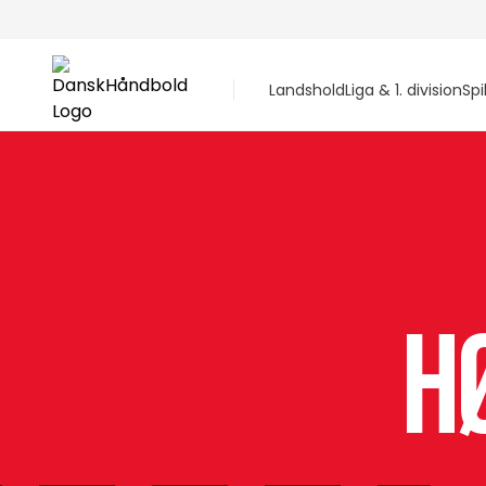
Landshold
Liga & 1. division
Spi
H