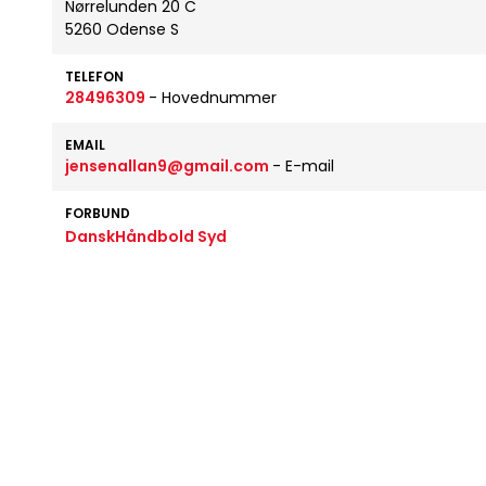
Nørrelunden 20 C
5260 Odense S
TELEFON
28496309
- Hovednummer
EMAIL
jensenallan9@gmail.com
- E-mail
FORBUND
DanskHåndbold Syd