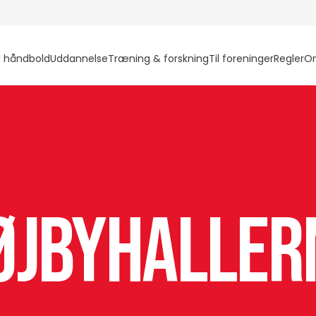
l håndbold
Uddannelse
Træning & forskning
Til foreninger
Regler
O
øjbyhaller