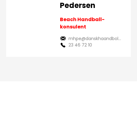
Pedersen
Beach Handball-
konsulent
mhpe@danskhaandbold.dk
23 46 72 10