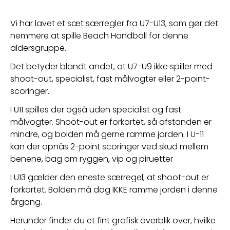
Vi har lavet et sæt særregler fra U7-U13, som gør det 
nemmere at spille Beach Handball for denne 
aldersgruppe. 
Det betyder blandt andet, at U7-U9 ikke spiller med 
shoot-out, specialist, fast målvogter eller 2-point-
scoringer. 
I U11 spilles der også uden specialist og fast 
målvogter. Shoot-out er forkortet, så afstanden er 
mindre, og bolden må gerne ramme jorden. I U-11 
kan der opnås 2-point scoringer ved skud mellem 
benene, bag om ryggen, vip og piruetter
I U13 gælder den eneste særregel, at shoot-out er 
forkortet. Bolden må dog IKKE ramme jorden i denne 
årgang. 
Herunder finder du et fint grafisk overblik over, hvilke 